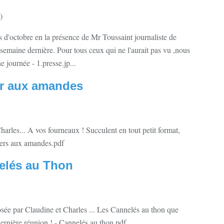
)
 d'octobre en la présence de Mr Toussaint journaliste de
 semaine dernière. Pour tous ceux qui ne l'aurait pas vu ,nous
 journée - 1.presse.jp...
er aux amandes
arles... A vos fourneaux ! Succulent en tout petit format,
ciers aux amandes.pdf
nelés au Thon
osée par Claudine et Charles ... Les Cannelés au thon que
ernière réunion ! - Cannelés au thon.pdf