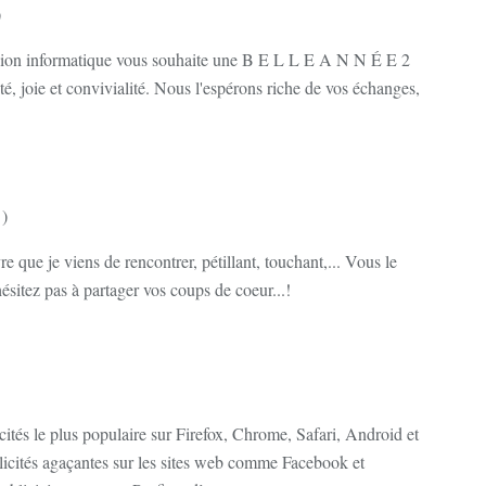
)
sion informatique vous souhaite une B E L L E A N N É E 2
té, joie et convivialité. Nous l'espérons riche de vos échanges,
)
re que je viens de rencontrer, pétillant, touchant,... Vous le
hésitez pas à partager vos coups de coeur...!
ités le plus populaire sur Firefox, Chrome, Safari, Android et
licités agaçantes sur les sites web comme Facebook et