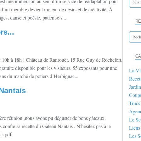
 est une immersion au sein d’un service de réadaptation pour
d’un membre devient moteur de désirs et de créativité. À
ges, danse et poésie, patient·e·s...
RE
s...
CA
 de 10h à 18h ! Château de Ranrouët, 15 Rue Guy de Rochefort,
atuite disponible pour les visiteurs. 55 exposants pour une
La Vi
 ans du marché de potiers d’Herbignac...
Recet
Jardin
Nantais
Coup
Trucs
Agen
ière réunion ,nous avons pu déguster de bons gâteaux.
Le Se
 confie sa recette du Gâteau Nantais . N'hésitez pas à le
Liens
is.pdf
Les S