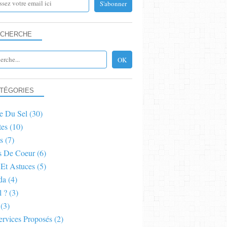
CHERCHE
TÉGORIES
e Du Sel
(30)
tes
(10)
s
(7)
s De Coeur
(6)
 Et Astuces
(5)
da
(4)
l ?
(3)
(3)
ervices Proposés
(2)