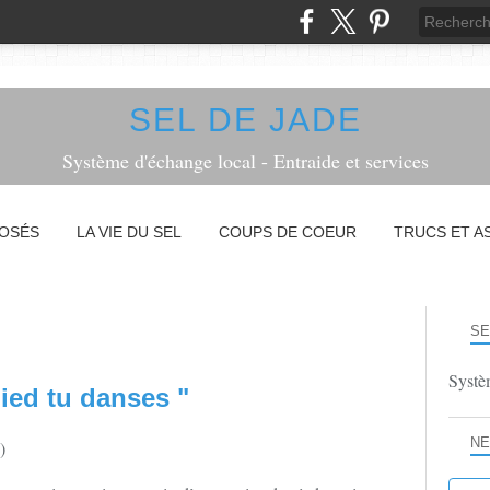
SEL DE JADE
Système d'échange local - Entraide et services
POSÉS
LA VIE DU SEL
COUPS DE COEUR
TRUCS ET A
SE
Systèm
ied tu danses "
NE
)