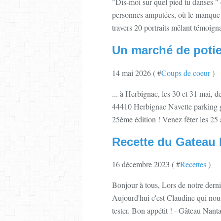
"Dis-moi sur quel pied tu danses "
personnes amputées, où le manque 
travers 20 portraits mêlant témoigna
Un marché de potier
14 mai 2026 ( #
Coups de coeur
)
... à Herbignac, les 30 et 31 mai,
44410 Herbignac Navette parking gr
25ème édition ! Venez fêter les 25
Recette du Gateau 
16 décembre 2023 ( #
Recettes
)
Bonjour à tous, Lors de notre dern
Aujourd'hui c'est Claudine qui nous
tester. Bon appétit ! - Gâteau Nanta