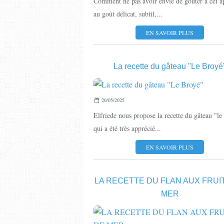
Comment ne pas avoir envie de goûter à cet ap
au goût délicat, subtil,...
EN SAVOIR PLUS
La recette du gâteau "Le Broyé
20/05/2025
Elfriede nous propose la recette du gâteau "le
qui a été très apprécié...
EN SAVOIR PLUS
LA RECETTE DU FLAN AUX FRUI
MER