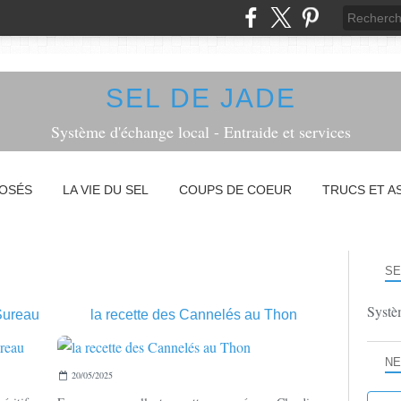
SEL DE JADE
Système d'échange local - Entraide et services
POSÉS
LA VIE DU SEL
COUPS DE COEUR
TRUCS ET A
SE
Systèm
 Sureau
la recette des Cannelés au Thon
RECETTES
NE
20/05/2025