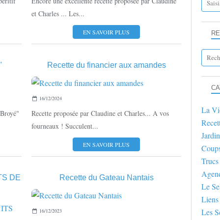
éritif
Encore une excellente recette proposée par Claudine
et Charles ... Les...
EN SAVOIR PLUS
RE
"
Recette du financier aux amandes
RECETTES
CA
16/12/2024
La Vi
 Broyé"
Recette proposée par Claudine et Charles... A vos
Recet
fourneaux ! Succulent...
Jardin
EN SAVOIR PLUS
Coup
Trucs
Agen
TS DE
Recette du Gateau Nantais
Le Se
Liens
Les S
16/12/2023
RECETTES