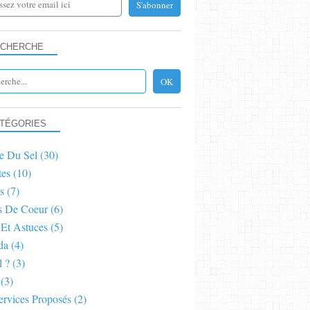
CHERCHE
RECETTES
TÉGORIES
e Du Sel
(30)
tes
(10)
s
(7)
s De Coeur
(6)
 Et Astuces
(5)
da
(4)
l ?
(3)
(3)
RECETTES
ervices Proposés
(2)