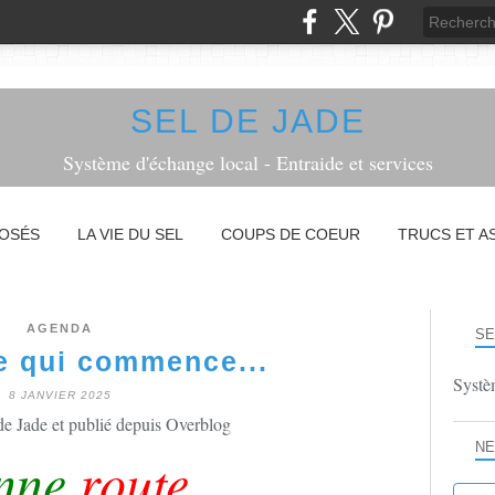
SEL DE JADE
Système d'échange local - Entraide et services
POSÉS
LA VIE DU SEL
COUPS DE COEUR
TRUCS ET A
AGENDA
SE
e qui commence...
Systèm
8 JANVIER 2025
de Jade et publié depuis Overblog
NE
nne
route