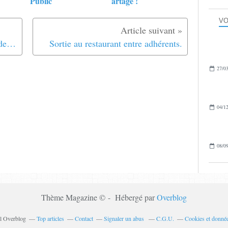
Public
artagé !
VO
Les services et échanges du mois de Novembre
Sortie au restaurant entre adhérents.
27/03
04/12
08/09
Thème Magazine © - Hébergé par
Overblog
il Overblog
Top articles
Contact
Signaler un abus
C.G.U.
Cookies et donnée