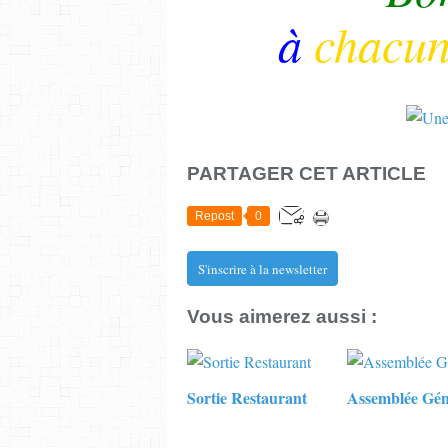
à
chacu
PARTAGER CET ARTICLE
Repost
0
S'inscrire à la newsletter
Vous aimerez aussi :
Sortie Restaurant
Assemblée Gén