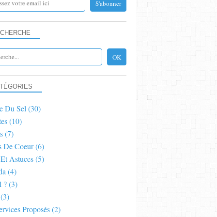
CHERCHE
TÉGORIES
e Du Sel
(30)
tes
(10)
s
(7)
s De Coeur
(6)
 Et Astuces
(5)
da
(4)
l ?
(3)
(3)
ervices Proposés
(2)