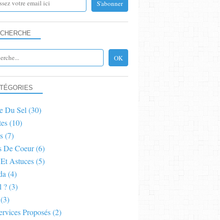
CHERCHE
LA VIE DU SEL
TÉGORIES
e Du Sel
(30)
tes
(10)
s
(7)
s De Coeur
(6)
 Et Astuces
(5)
da
(4)
l ?
(3)
LA VIE DU SEL
(3)
ervices Proposés
(2)