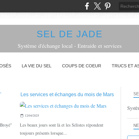
SEL DE JADE
Système d'échange local - Entraide et services
POSÉS
LA VIE DU SEL
COUPS DE COEUR
TRUCS ET A
SE
"
Les services et échanges du mois de Mars
Systèm
RECETTES
12/04/2025
 Broyé"
Les beaux jours sont là et les Sélistes répondent
NE
toujours présents lorsque...